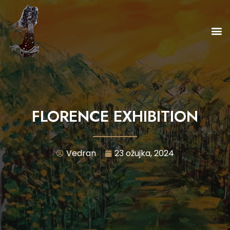
Skip
to
M
content
FLORENCE EXHIBITION
Vedran
23 ožujka, 2024